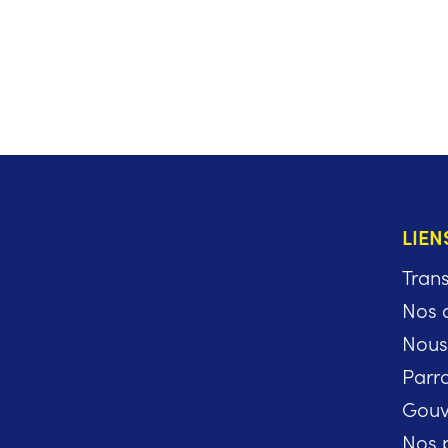
LIEN
Tran
Nos 
Nous
Parr
Gouv
Nos 