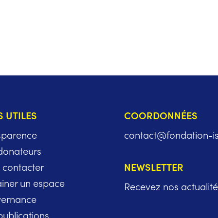
S UTILES
COORDONNÉES
sparence
contact@fondation-i
donateurs
 contacter
NEWSLETTER
ainer un espace
Recevez nos actualités
ernance
publications