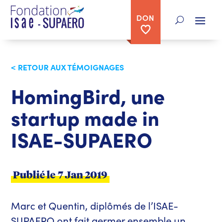
DON
< RETOUR AUX TÉMOIGNAGES
HomingBird, une
startup made in
ISAE-SUPAERO
Publié le
7 Jan 2019
Marc et Quentin, diplômés de l’ISAE-
SUPAERO ont fait germer ensemble un