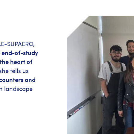
ISAE-SUPAERO,
r end-of-study
 the heart of
she tells us
ncounters and
n landscape