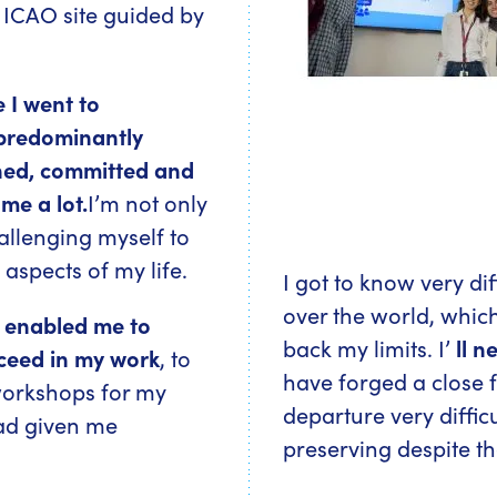
e ICAO site guided by
e I went to
 predominantly
ned, committed and
e a lot.
I’m not only
hallenging myself to
 aspects of my life.
I got to know very dif
over the world, whi
h enabled me to
back my limits. I’
ll n
cceed in my work
, to
have forged a close 
 workshops for my
departure very diffic
ad given me
preserving despite th