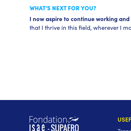
WHAT’S NEXT FOR YOU?
I now aspire to continue working and 
that I thrive in this field, wherever I m
USEF
Tran