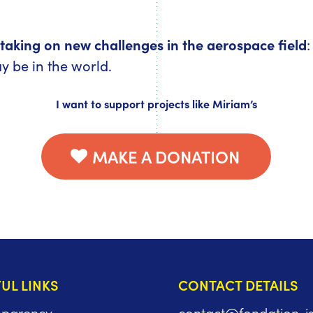
taking on new challenges in the aerospace field
ay be in the world.
I want to support projects like Miriam’s
MAKE A DONATION
UL LINKS
CONTACT DETAILS
sparency
contact@fondation-i