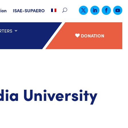
tion
ISAE-SUPAERO
RTERS
DONATION
ia University