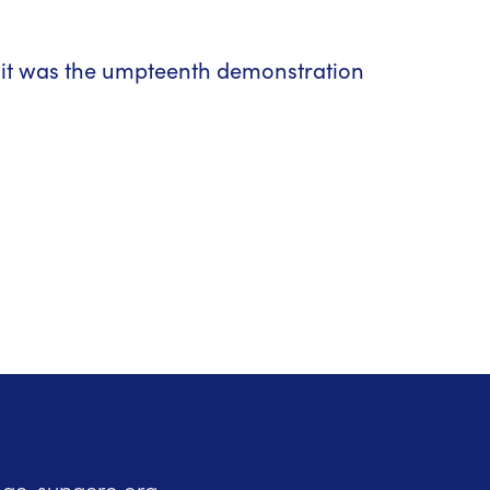
: it was the umpteenth demonstration
sae-supaero.org